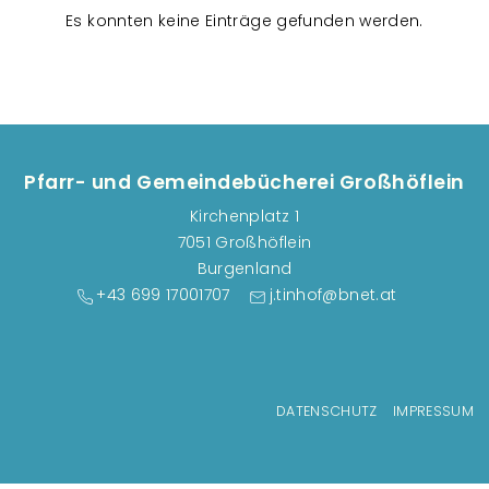
n
Es konnten keine Einträge gefunden werden.
s
t
a
l
t
u
Pfarr- und Gemeindebücherei Großhöflein
n
Kirchenplatz 1
g
7051 Großhöflein
e
Burgenland
n
+43 699 17001707
j.tinhof@bnet.at
Fußzeilenmenü
DATENSCHUTZ
IMPRESSUM