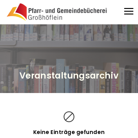
Direkt zum Inhalt
Haup
Veranstaltungsarchiv
V
e
r
a
Keine Einträge gefunden