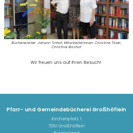
Büchereileiter: Johann Tinhof, MitarbeiterInnen: Christine Titzer,
Christine Bischof
​Wir freuen uns auf Ihren Besuch!
Pfarr- und Gemeindebücherei Großhöflein
Kirchenplatz 1
7051 Großhöflein